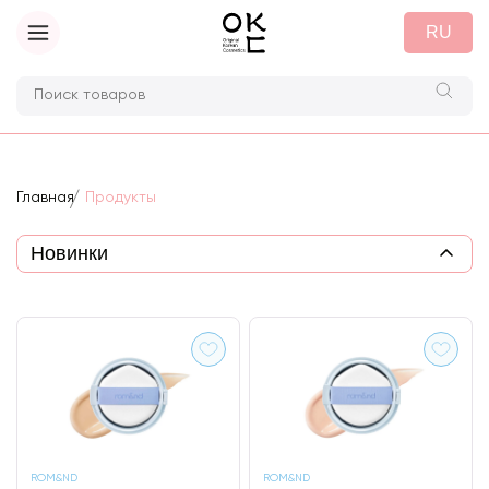
RU
Главная
Продукты
ROM&ND
ROM&ND