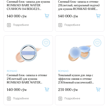
Сменный блок-запаска для кушона
Сменный блок-запаска в оттенке
ROM&ND BARE WATER
21(светлый, натуральный подтон)
CUSHION 04 BEIGE23
для кушона ROM&ND BARE
(REFILL)
WATER CUSHION 03
140 000 сўм
140 000 сўм
NATURAL21 (REFILL)
Подробнее
Подробнее
ROM&ND
ROM&ND
Сменный блок-запаска в оттенке
Тональный кушон для лица с
21(светлый) для кушона
эффектом сияния в оттенке
ROM&ND BARE WATER
23(бежевый классический)
CUSHION 02 PURE21
ROM&ND BARE WATER
140 000 сўм
231 000 сўм
(REFILL)
CUSHION 04 BEIGE23
Подробнее
Подробнее