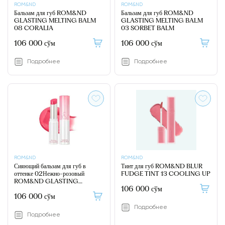
ROM&ND
ROM&ND
Бальзам для губ ROM&ND
Бальзам для губ ROM&ND
GLASTING MELTING BALM
GLASTING MELTING BALM
08 CORALIA
03 SORBET BALM
106 000 сўм
106 000 сўм
Подробнее
Подробнее
ROM&ND
ROM&ND
Сияющий бальзам для губ в
Тинт для губ ROM&ND BLUR
оттенке 02Нежно-розовый
FUDGE TINT 13 COOLING UP
ROM&ND GLASTING
106 000 сўм
MELTING BALM 02 LOVEY
106 000 сўм
PINK
Подробнее
Подробнее