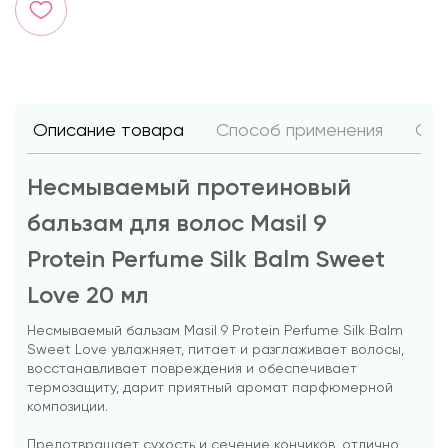
Описание товара
Способ применения
Отз
Несмываемый протеиновый
бальзам для волос Masil 9
Protein Perfume Silk Balm Sweet
Love 20 мл
Несмываемый бальзам Masil 9 Protein Perfume Silk Balm
Sweet Love увлажняет, питает и разглаживает волосы,
восстанавливает повреждения и обеспечивает
термозащиту, дарит приятный аромат парфюмерной
композиции.
Предотвращает сухость и сечение кончиков, отлично