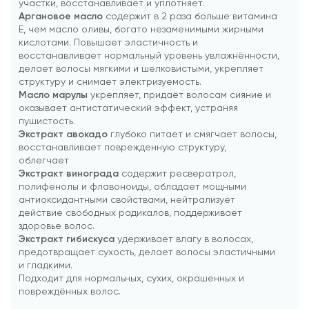
участки, восстанавливает и уплотняет.
Аргановое масло
содержит в 2 раза больше витамина
E, чем масло оливы, богато незаменимыми жирными
кислотами. Повышает эластичность и
восстанавливает нормальный уровень увлажнённости,
делает волосы мягкими и шелковистыми, укрепляет
структуру и снимает электризуемость.
Масло марулы
укрепляет, придаёт волосам сияние и
оказывает антистатический эффект, устраняя
пушистость.
Экстракт авокадо
глубоко питает и смягчает волосы,
восстанавливает поврежденную структуру,
облегчает
Экстракт винограда
содержит ресвератрол,
полифенолы и флавоноиды, обладает мощными
антиоксидантными свойствами, нейтрализует
действие свободных радикалов, поддерживает
здоровье волос.
Экстракт гибискуса
удерживает влагу в волосах,
предотвращает сухость, делает волосы эластичными
и гладкими.
Подходит для нормальных, сухих, окрашенных и
повреждённых волос.