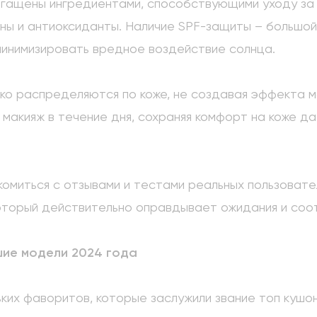
гащены ингредиентами, способствующими уходу за к
ины и антиоксиданты. Наличие SPF-защиты – большо
минимизировать вредное воздействие солнца.
ко распределяются по коже, не создавая эффекта м
 макияж в течение дня, сохраняя комфорт на коже д
комиться с отзывами и тестами реальных пользоват
который действительно оправдывает ожидания и соо
шие модели 2024 года
ких фаворитов, которые заслужили звание топ кушо