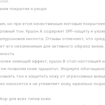
елей.
ание покрытия и ухода
им, но при этом качественным матовым покрытие
ровный тон. Кушон A содержит SPF-защиту и уха
иалуроновая кислота. Отзывы отмечают, что сред
ает его незаменимым для активного образа жизни.
енность
более сияющий эффект, кушон B стал настоящей 
этом позволяя коже «дышать». Формула обогащен
овнять тон и защитить кожу от агрессивных внеш
ко наносится и не утяжеляет кожу, идеально подх
бор для всех типов кожи