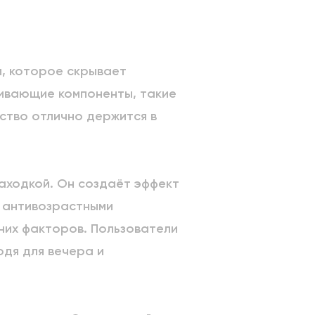
м, которое скрывает
живающие компоненты, такие
ство отлично держится в
находкой. Он создаёт эффект
а антивозрастными
них факторов. Пользователи
одя для вечера и