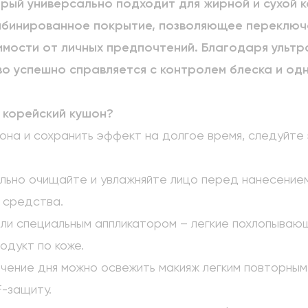
орый универсально подходит для жирной и сухой к
мбинированное покрытие, позволяющее переключ
мости от личных предпочтений. Благодаря ультр
во успешно справляется с контролем блеска и од
 корейский кушон?
она и сохранить эффект на долгое время, следуйте
ельно очищайте и увлажняйте лицо перед нанесение
 средства.
или специальным аппликатором – легкие похлопываю
дукт по коже.
ечение дня можно освежить макияж легким повторны
-защиту.