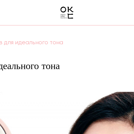
в для идеального тона
деального тона