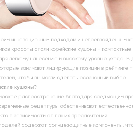
воим инновационным подходом и непревзойденным к
иков красоты стали корейские кушоны – компактные
аря лёгкому нанесению и высокому уровню ухода. В
 которые занимают лидирующие позиции в рейтинге т
телей, чтобы вы могли сделать осознанный выбор.
йские кушоны?
широкое распространение благодаря следующим пр
современные рецептуры обеспечивают естественное 
та в зависимости от ваших предпочтений.
 моделей содержат солнцезащитные компоненты, чт