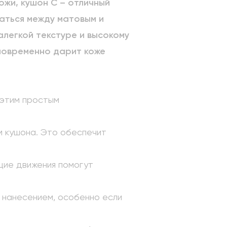
ожи, кушон C – отличный
аться между матовым и
алегкой текстуре и высокому
новременно дарит коже
 этим простым
м кушона. Это обеспечит
щие движения помогут
м нанесением, особенно если