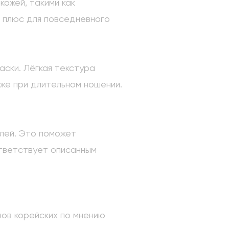
ожей, такими как
й плюс для повседневного
аски. Лёгкая текстура
аже при длительном ношении.
елей. Это поможет
тветствует описанным
нов корейских по мнению